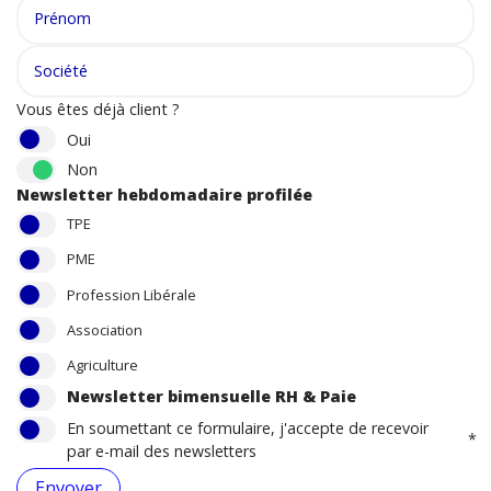
Audit contractu
Agriculteurs
Logiciel SIRH - 
Simulateurs
Prénom
Accompagnement
Société
Vous êtes déjà client ?
Patrimoine du d
Oui
Service à la per
Non
Newsletter hebdomadaire profilée
Mise à dispositi
TPE
PME
Profession Libérale
Association
Agriculture
Newsletter bimensuelle RH & Paie
En soumettant ce formulaire, j'accepte de recevoir
*
par e-mail des newsletters
Envoyer